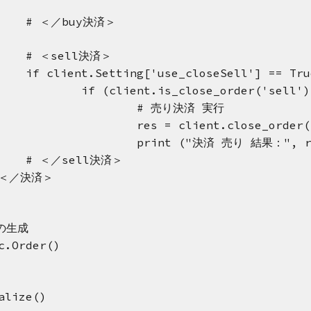
# ＜／buy決済＞
# ＜sell決済＞
if client.Setting['use_closeSell'] == Tru
if (client.is_close_order('sell')
# 売り決済 実行
res = client.close_order(
print ("決済 売り 結果：", re
# ＜／sell決済＞
 ＜／決済＞
の生成
c.Order()
alize()