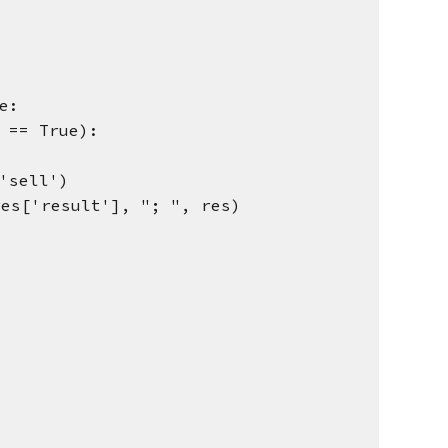
e:
 == True):
'sell')
s['result'], "; ", res)