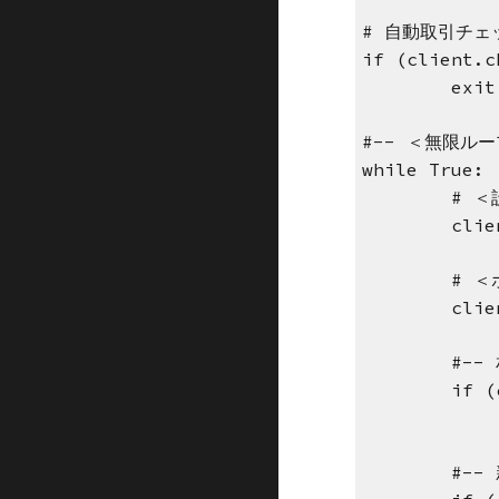
# 自動取引チェ
if (client.c
exit
#-- ＜無限ル
while True:
# 
clie
# 
clie
#--
if (
#--