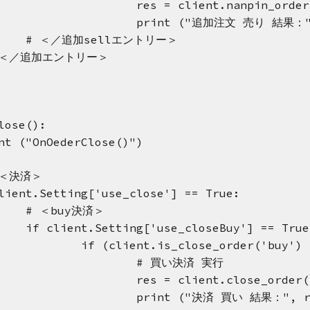
res = client.nanpin_order
print ("追加注文 売り 結果：", 
# ＜／追加sellエントリー＞
 ＜／追加エントリー＞
lose():
nt ("OnOederClose()")
 ＜決済＞
lient.Setting['use_close'] == True:
# ＜buy決済＞
if client.Setting['use_closeBuy'] == True
if (client.is_close_order('buy') 
# 買い決済 実行
res = client.close_order(
print ("決済 買い 結果：", re