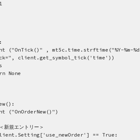
1
:
nt ("OnTick()" , mt5c.time.strftime("%Y-%m-%d
ck=", client.get_symbol_tick('time'))
s
rn None
ew():
nt ("OnOrderNew()")
 ＜新規エントリー＞
lient.Setting['use_newOrder'] == True: