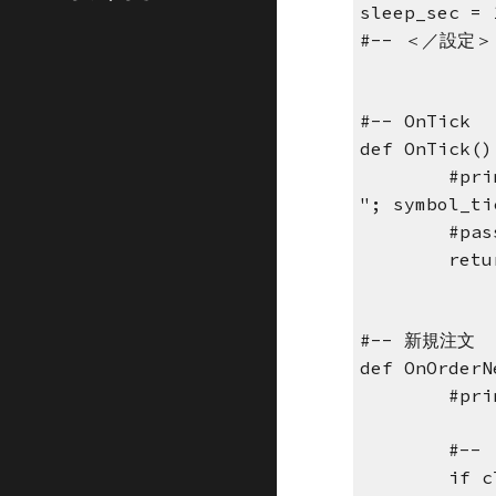
sleep_sec = 
#-- ＜／設定＞
#-- OnTick
def OnTick()
#pri
"; symbol_ti
#pas
retu
#-- 新規注文
def OnOrderN
#pri
#--
if c