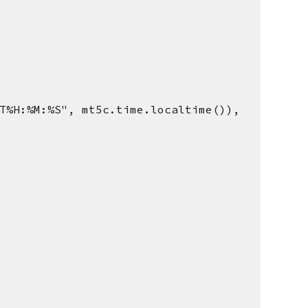
T%H:%M:%S", mt5c.time.localtime()),