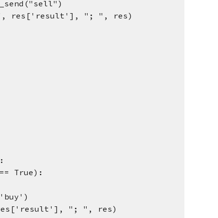
_send("sell")
res['result'], "; ", res)
:
== True):
'buy')
s['result'], "; ", res)