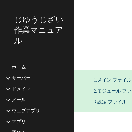
Sk
じゆうじざい
作業マニュア
ル
ホーム
サーバー
1.メイン ファイル
ドメイン
2.モジュール フ
メール
3.設定 ファイル
ウェブアプリ
アプリ