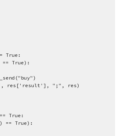
= True:
 == True):
_send("buy")
res['result'], ";", res)
== True:
) == True):