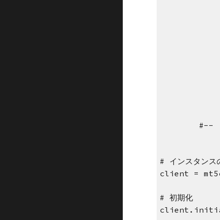
#--
# インスタンス
client = mt5
# 初期化
client.initi