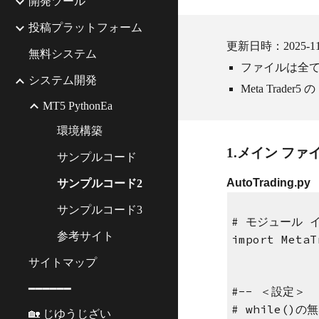
開発ツール
投稿プラットフォーム
更新日時：2025-11
無料システム
ファイルは全て
システム開発
Meta Tra
MT5 PythonEa
環境構築
1.メイン ファ
サンプルコード
AutoTrading.py
サンプルコード2
サンプルコード3
# モジュール
参考サイト
import MetaT
サイトマップ
━━━━━━
#-- ＜設定＞
# while()
🏡 じゆうじざい