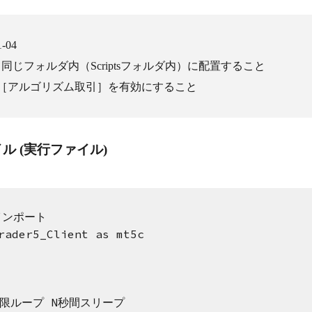
-04
同じフォルダ内（Scriptsフォルダ内）に配置すること
der5 の［アルゴリズム取引］を有効にすること
イル (実行ファイル)
 インポート
rader5_Client as mt5c
の無限ループ N秒間スリープ