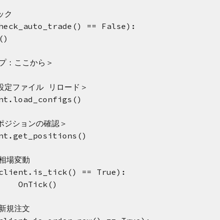
ック
heck_auto_trade() == False):
()
ープ：ここから＞
＜設定ファイル リロード＞
nt.load_configs()
＜ポジションの確認＞
nt.get_positions()
 相場変動
client.is_tick() == True):
OnTick()
 新規注文