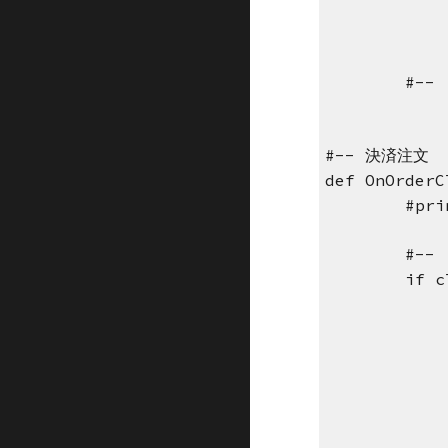
#--
#-- 決済注文
def OnOrderC
#pri
#--
if c