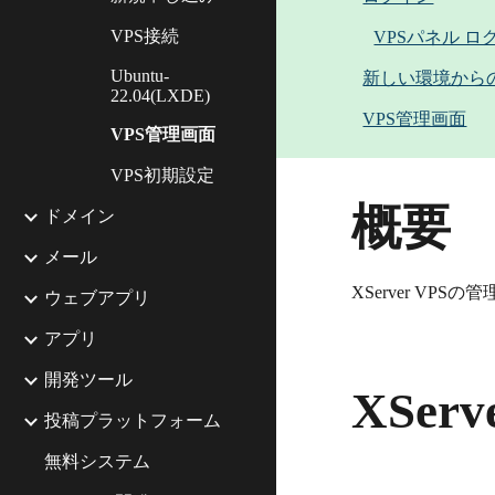
VPS接続
VPSパネル ロ
Ubuntu-
新しい環境から
22.04(LXDE)
VPS管理画面
VPS管理画面
VPS初期設定
概要
ドメイン
メール
XServer VP
ウェブアプリ
アプリ
開発ツール
XSer
投稿プラットフォーム
無料システム