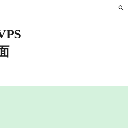
ion
VPS
面