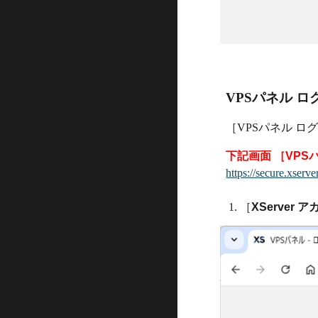
VPSパネル ロ
［VPSパネル 
下記画面 ［VP
https://secure.xserv
［
XServer 