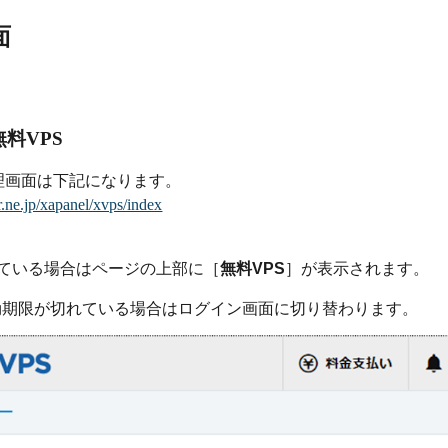
面
無料VPS
Sの管理画面は下記になります。
er.ne.jp/xapanel/xvps/index
している場合はページの上部に［
無料VPS
］が表示されます。
効期限が切れている場合はログイン画面に切り替わります。