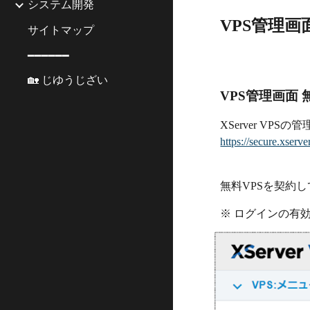
システム開発
VPS管理画
サイトマップ
━━━━━━
🏡 じゆうじざい
VPS管理画面 
XServer VP
https://secure.xserv
無料VPSを契約
※ ログインの有