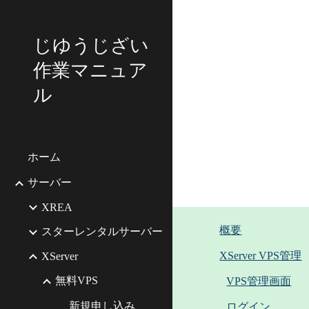
Sk
じゆうじざい
作業マニュア
ル
ホーム
サーバー
XREA
概要
スターレンタルサーバー
XServer VPS管理
XServer
無料VPS
VPS管理画面
新規申し込み
ログイン